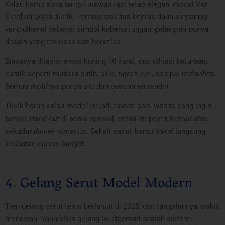
Kalau kamu suka tampil mewah tapi tetap elegan, model Van
Cleef ini wajib dilirik. Terinspirasi dari bentuk daun semanggi
yang dikenal sebagai simbol keberuntungan, gelang ini punya
desain yang
timeless
dan berkelas.
Biasanya dilapisi emas kuning 18 karat, dan dihiasi batu-batu
cantik seperti mutiara putih, akik,
tiger’s eye
, sampai
malachite
.
Semua motifnya punya arti dan pesona tersendiri.
Tidak heran kalau model ini jadi favorit para wanita yang ingin
tampil
stand out
di acara spesial, entah itu pesta formal atau
sekadar
dinner
romantis. Sekali pakai, kamu bakal langsung
kelihatan
classy
banget.
4. Gelang Serut Model Modern
Tren gelang serut terus berlanjut di 2025, dan tampilannya makin
menawan. Yang bikin gelang ini digemari adalah sistem