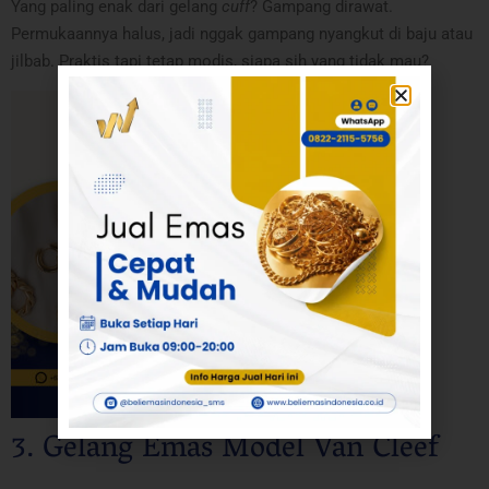
Yang paling enak dari gelang
cuff
? Gampang dirawat.
Permukaannya halus, jadi nggak gampang nyangkut di baju atau
jilbab. Praktis tapi tetap modis, siapa sih yang tidak mau?
3. Gelang Emas Model Van Cleef