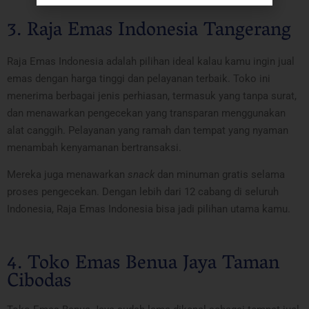
3. Raja Emas Indonesia Tangerang
Raja Emas Indonesia adalah pilihan ideal kalau kamu ingin jual
emas dengan harga tinggi dan pelayanan terbaik. Toko ini
menerima berbagai jenis perhiasan, termasuk yang tanpa surat,
dan menawarkan pengecekan yang transparan menggunakan
alat canggih. Pelayanan yang ramah dan tempat yang nyaman
menambah kenyamanan bertransaksi.
Mereka juga menawarkan
snack
dan minuman gratis selama
proses pengecekan. Dengan lebih dari 12 cabang di seluruh
Indonesia, Raja Emas Indonesia bisa jadi pilihan utama kamu.
4. Toko Emas Benua Jaya Taman
Cibodas