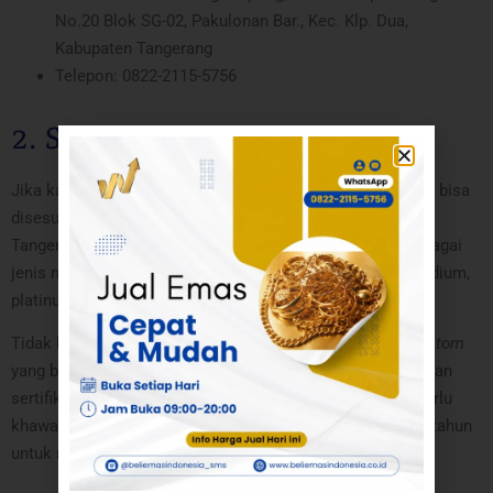
No.20 Blok SG-02, Pakulonan Bar., Kec. Klp. Dua,
Kabupaten Tangerang
Telepon: 0822-2115-5756
2. Sovia Jewelry Tangerang
Jika kamu mencari tempat untuk membeli perhiasan yang bisa
disesuaikan dengan budget dan keinginan, Sovia Jewelry
Tangerang adalah jawabannya. Mereka menyediakan berbagai
jenis material perhiasan, seperti emas kuning, putih, palladium,
platinum, dan perak.
Tidak hanya itu, Sovia juga menawarkan desain cincin
custom
yang bisa dipilih sesuai selera. Setiap produk datang dengan
sertifikat keaslian bahan dan kadarnya, jadi kamu tidak perlu
khawatir soal kualitas. Sovia juga menawarkan garansi 5 tahun
untuk resize, poles ulang, dan perawatan lainnya.